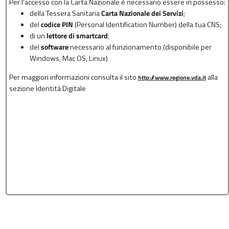
Per l'accesso con la Carta Nazionale è necessario essere in possesso:
della Tessera Sanitaria
Carta Nazionale dei Servizi
;
del
codice PIN
(Personal Identification Number) della tua CNS;
di un
lettore di smartcard
;
del
software
necessario al funzionamento (disponibile per
Windows, Mac OS, Linux)
Per maggiori informazioni consulta il sito
alla
http://www.regione.vda.it
sezione Identità Digitale